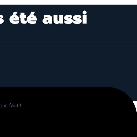
s été aussi
ous faut !