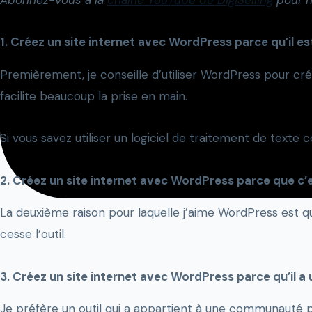
1. Créez un site internet avec WordPress parce qu’il est 
Premièrement, je conseille d’utiliser WordPress pour créer 
facilite beaucoup la prise en main.
Si vous savez utiliser un logiciel de traitement de tex
2. Créez un site internet avec WordPress parce que c’
La deuxième raison pour laquelle j’aime WordPress est 
cesse l’outil.
3. Créez un site internet avec WordPress parce qu’il
Je préfère un outil qui a appartient à une communauté plu