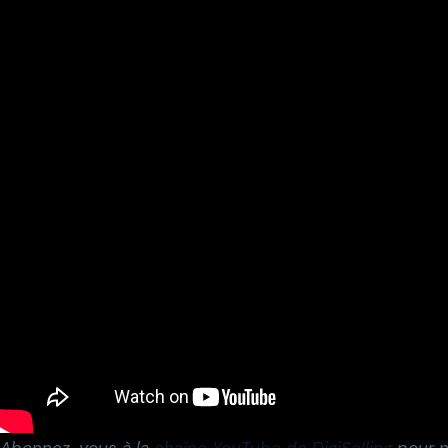
Abonnez-vous à la
chaîne YouTube de DigiSelling
pour n