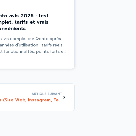
to avis 2026 : test
plet, tarifs et vrais
onvénients
avis complet sur Qonto après
années d’utilisation : tarifs réels
, fonctionnalités, points forts et
out les inconvénients que
onne ne mentionne. Plus 160 €
rts via le parrainage DigiSelling.
Suivant
ARTICLE SUIVANT
Comment vendre sur internet (Site Web, Instagram, Facebook, Linkedin, Youtube, etc.) de façon plus efficace ?