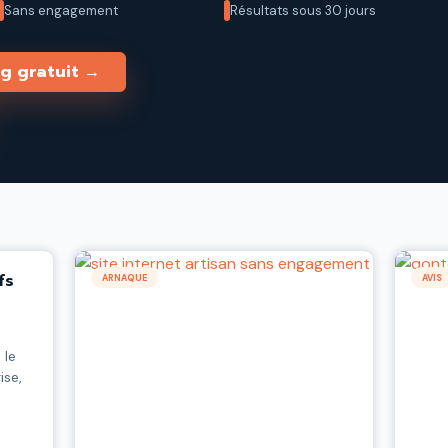
Sans engagement
Résultats sous 30 jours
g gratuit →
fs
ARNAQUE
AVIS
 le
ise,
lus