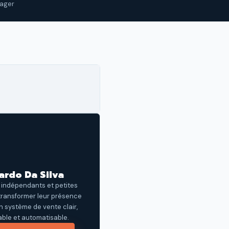
tager
ardo Da Silva
s indépendants et petites
transformer leur présence
en système de vente clair,
ble et automatisable.