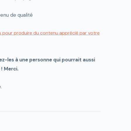
enu de qualité
s pour produire du contenu apprécié par votre
gez-les à une personne qui pourrait aussi
! Merci.
.