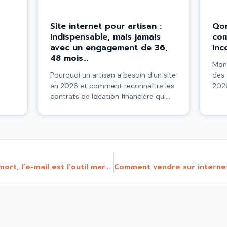
Site internet pour artisan :
Qon
indispensable, mais jamais
com
avec un engagement de 36,
inc
48 mois…
Mon 
Pourquoi un artisan a besoin d’un site
des 
en 2026 et comment reconnaître les
2026
contrats de location financière qui
surt
piègent des milliers de professionnels
pers
sur 48 mois. Les 7 questions à poser
offe
avant de signer.
L’e-mailing est loin d’être mort, l’e-mail est l’outil marketing le plus puissant