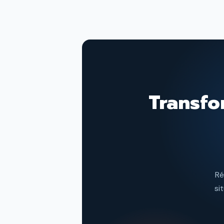
Transfor
Ré
si