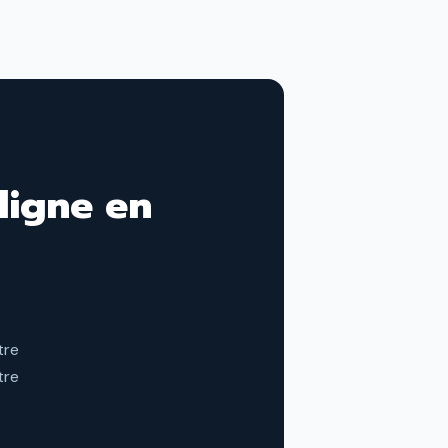
 ligne en
tre
tre