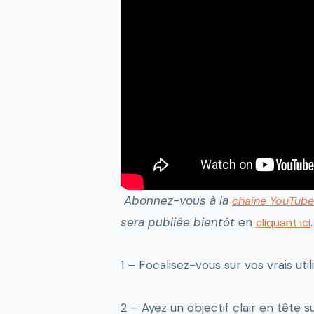
Abonnez-vous à la
chaîne YouTube
sera publiée bientôt
en
.
cliquant ici
1 – Focalisez-vous sur vos vrais util
2 – Ayez un objectif clair en tête 