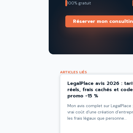
100% gratuit
Réserver mon consultin
ARTICLES LIÉS
LegalPlace avis 2026 : tari
réels, frais cachés et code
promo -15 %
Mon avis complet sur LegalPlace :
vrai coût d’une création d’entrepr
les frais légaux que personne
n’annonce, l’abonnement en
reconduction tacite à surveiller. P