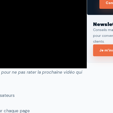
Con
Newsle
Conseils ma
pour convert
clients.
Je m'in
pour ne pas rater la prochaine vidéo qui
isateurs
sur chaque page