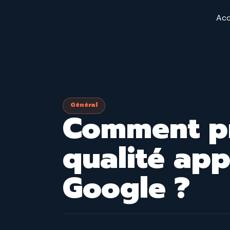
Aller
Acc
au
contenu
Général
Comment pr
qualité app
Google ?