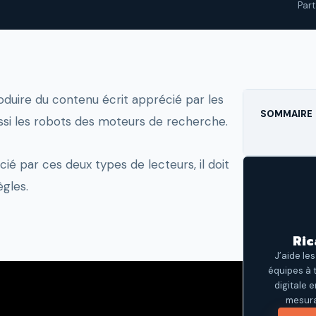
Par
oduire du contenu écrit apprécié par les
SOMMAIRE
ussi les robots des moteurs de recherche.
ié par ces deux types de lecteurs, il doit
gles.
Ric
J’aide le
équipes à 
digitale 
mesura