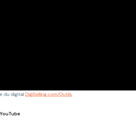
e du digital
DigiSelling.com/Outils
e YouTube