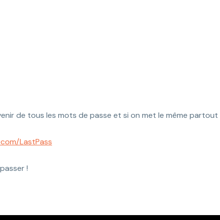
de sécurité et ef
ouvenir de tous les mots de passe et si on met le même partou
ng.com/LastPass
passer !