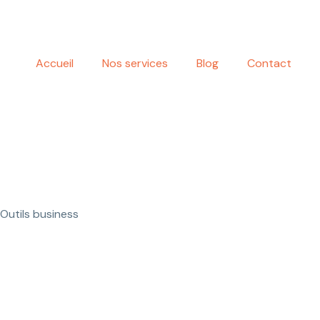
Aller
au
contenu
Accueil
Nos services
Blog
Contact
Outils business
Tutoriel LastPas