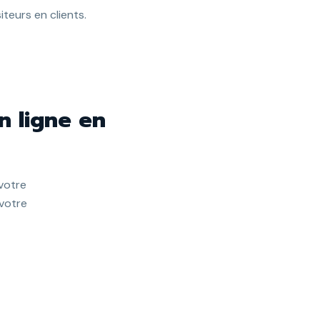
teurs en clients.
n ligne en
votre
 votre