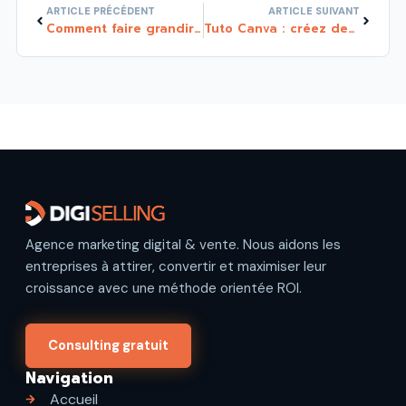
Précédent
Suivant
ARTICLE PRÉCÉDENT
ARTICLE SUIVANT
Comment faire grandir son business ?
Tuto Canva : créez des beaux visuels même sans être un graphiste !
Agence marketing digital & vente. Nous aidons les
entreprises à attirer, convertir et maximiser leur
croissance avec une méthode orientée ROI.
Consulting gratuit
Navigation
Accueil