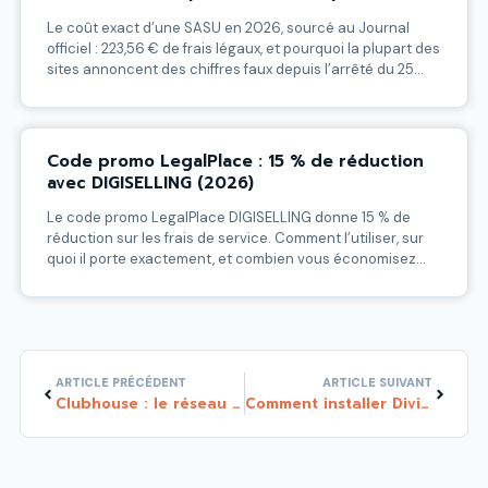
Le coût exact d’une SASU en 2026, sourcé au Journal
officiel : 223,56 € de frais légaux, et pourquoi la plupart des
sites annoncent des chiffres faux depuis l’arrêté du 25
février 2026.
Code promo LegalPlace : 15 % de réduction
avec DIGISELLING (2026)
Le code promo LegalPlace DIGISELLING donne 15 % de
réduction sur les frais de service. Comment l’utiliser, sur
quoi il porte exactement, et combien vous économisez
réellement.
Précédent
Suivant
ARTICLE PRÉCÉDENT
ARTICLE SUIVANT
Clubhouse : le réseau social du futur pour développer votre business en ligne ? Ce qu’il faut savoir…
Comment installer Divi d’Elegant themes sur WordPress en moins de 3 minutes ? Tuto Divi débutant