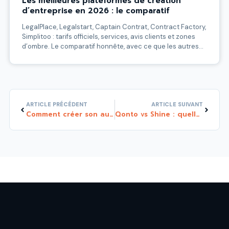
Les meilleures plateformes de création
d’entreprise en 2026 : le comparatif
LegalPlace, Legalstart, Captain Contrat, Contract Factory,
Simplitoo : tarifs officiels, services, avis clients et zones
d’ombre. Le comparatif honnête, avec ce que les autres
n’osent pas dire.
Précédent
Suivant
ARTICLE PRÉCÉDENT
ARTICLE SUIVANT
Comment créer son auto-entreprise facilement en quelques minutes ?
Qonto vs Shine : quelle banque en ligne pro choisir en 2025 ? (La guerre 😁)