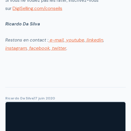
Si vous ne voulez pas les rater, inscrivez-vous
DigiSelling.com/conseils
sur
Ricardo Da Silva
e-mail
youtube
linkedin
Restons en contact :
,
,
,
instagram
facebook
twitter
,
,
.
Ricardo Da Silva
17 juin 2020