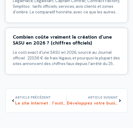
LegalPlace, Legalstart, Captain Contrat, Contract Factory,
Simplitoo : tarifs officiels, services, avis clients et zones
d’ombre. Le comparatif honnête, avec ce que les autres
n’osent pas dire.
Combien coûte vraiment la création d’une
SASU en 2026 ? (chiffres officiels)
Le coût exact d’une SASU en 2026, sourcé au Journal
officiel : 223,56 € de frais légaux, et pourquoi la plupart des
sites annoncent des chiffres faux depuis l’arrêté du 25
février 2026.
Précédent
Suivant
ARTICLE PRÉCÉDENT
ARTICLE SUIVANT
Le site internet : l’outil marketing digital indispensable ! Au moins pour 3 raisons
Développez votre business avec l’e-mail marketing avec un autorépondeur