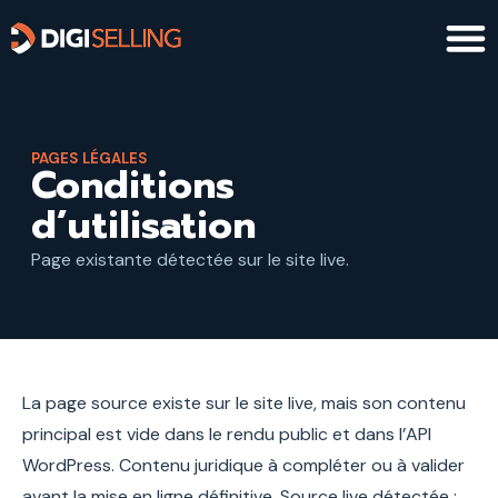
Aller
au
contenu
PAGES LÉGALES
Conditions
d’utilisation
Page existante détectée sur le site live.
La page source existe sur le site live, mais son contenu
principal est vide dans le rendu public et dans l’API
WordPress. Contenu juridique à compléter ou à valider
avant la mise en ligne définitive. Source live détectée :